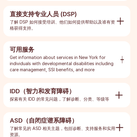
我能得到多少喘息？
Explore
如果我没有医疗补助，我可以获得 OPWDD 服务
我如何有资格获得喘息？
吗？
直接支持专业人员 (DSP)
什么是 Com Hab？
如何选择优质的临时护理服务？
了解 DSP 如何接受培训、他们如何提供帮助以及谁有资
OPWDD 资格是否使我的孩子有权获得 OT、PT、
谁有资格获得Com Hab？
格获得支持。
咨询或其他治疗？
我如何获得 comHab？
如果我们被拒绝 OPWDD 资格会怎样？
Explore
Com Hab 专家是做什么的？
个人被认出后会发生什么？
可用服务
你如何有资格获得 DSP？
什么是前门流程，我必须经历吗？
Get information about services in New York for
DSP 是看护者吗？
individuals with developmental disabilities including
care management, SSI benefits, and more
什么是 DSP，它们是做什么的？
Explore
如何找到 DSP？
IDD（智力和发育障碍）
残障人士可以获得哪些帮助？
探索有关 IDD 的常见问题，了解诊断、分类、等级等
有特殊需求的人士可以通过医疗补助获得哪些服
Explore
务？
ASD（自闭症谱系障碍）
有特殊需求的孩子可以获得哪些福利？
IDD 是如何诊断的？
了解常见的 ASD 相关主题，包括诊断、支持服务和实用
OPWDD 在纽约州报销哪些费用？
IDD 可以治愈或根除吗？
资源。