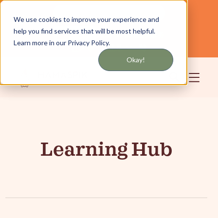
通过短信或电子邮件获取更新
We use cookies to improve your experience and
help you find services that will be most helpful.
为纽约和长岛提供服务
中文
Learn more in our Privacy Policy.
社区
登录
Okay!
Learning Hub