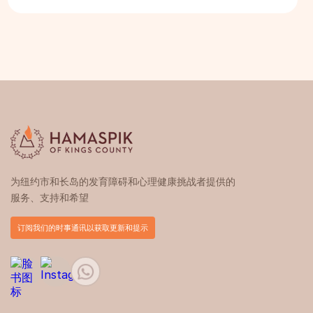
什么是 OPWDD 生命计划？
IDD 是什么类型的疾病？
Explore
我如何为儿童申请残疾？
什么原因导致 IDD？
护理经理是做什么的？
什么是自闭症？
IDD 的那个是什么？
什么是护理经理？
自闭症是残疾吗？
什么是发育障碍和 IDD？
孩子如何符合早期干预的资格？
什么原因导致自闭症？
IDD 的四个级别是什么？
在纽约州，家庭成员可以作为照护者获得报酬吗？
他们如何测试自闭症？
发育激励和智力激励是同样的吗？
自闭症谱系障碍（ASD）是天生的，还是后天发展
形成的？
自闭症从几岁开始？
为纽约市和长岛的发育障碍和心理健康挑战者提供的
高功能自闭症是什么样子？
服务、支持和希望
我怎么知道自己是不是自闭症？
订阅我们的时事通讯以获取更新和提示
自闭症患者有哪些可用资源？
ASD有哪些治疗和疗法？
自闭症患者能过上正常生活吗？
ASD儿童可以上普通学校吗？