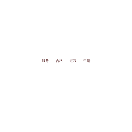
服务
合格
过程
申请
虽然危机的起因可能大不相同——慢性疾病、突发性精神问
题、长期情绪困扰达到顶点——但每个处于危机中的孩子家
庭都需要一样东西：一个
支持系统
。
一个坚实的支持系统
能帮助孩子
成长为稳定、情绪健康的成