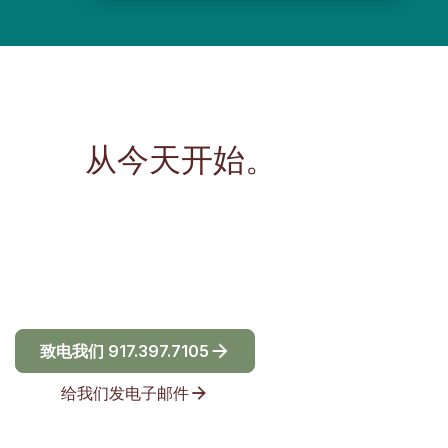
让我们让事情变得更容
易，
从今天开始。
聆听的耳朵只是一枚戒指。请拨打电话或
发消息给我们——无论您的旅程处于哪个
阶段，我们都将随时为您提供力所能及的
支持。
致电我们 917.397.7105
给我们发电子邮件
所有电话都是机密的。