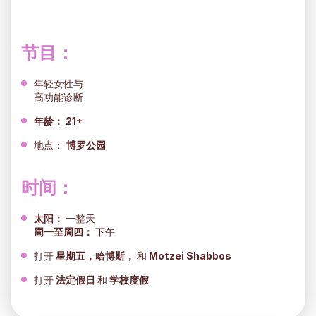
节目：
年轻女性与
高功能诊断
年龄：
21+
地点：
博罗公园
时间：
太阳：
一整天
周一至周四：
下午
打开
星期五，哈博斯，
和
Motzei Shabbos
打开
法定假日
和
学校度假