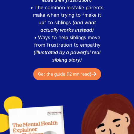
ease their frustration)
•
The common mistake parents
make when trying to “make it
up” to siblings
(and what
actually works instead)
•
Ways to help siblings move
from frustration to empathy
(illustrated by a powerful real
sibling story)
Get the guide (12 min read)