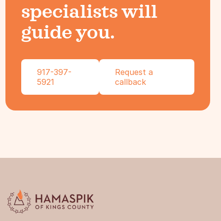
specialists will
guide you.
917-397-
Request a
5921
callback