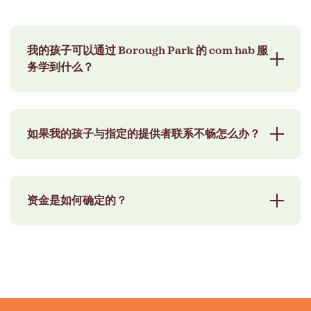
我的孩子可以通过 Borough Park 的 com hab 服
务学到什么？
Com hab服务侧重于实际生活技能，例如预算、烹
如果我的孩子与指定的提供者联系不畅怎么办？
饪和个人护理，以及浏览社区空间和培养在日常工
作中的独立性。
如果匹配不合适，我们将与您合作，寻找更符合您
资金是如何确定的？
所爱的人的个性和需求的新提供商。您的满意和舒
适是我们的首要任务。
资金与您所爱的人获得的康复时长以及他们在实现
特定目标方面的进展有关。他们越努力实现目标，
他们获得的资源就越多。