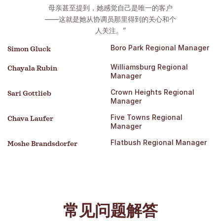
母亲甚至提到，她感觉自己是唯一的客户
——这就是她从协调员那里得到的关心和个
人关注。”
Boro Park Regional Manager
Simon Gluck
Williamsburg Regional
Chayala Rubin
Manager
Crown Heights Regional
Sari Gottlieb
Manager
Five Towns Regional
Chava Laufer
Manager
Flatbush Regional Manager
Moshe Brandsdorfer
常见问题解答