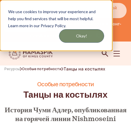
Получайте обновления по SMS или электронной
We use cookies to improve your experience and
почте
help you find services that will be most helpful.
Обслуживание Нью-Йорка и Лонг-
Learn more in our Privacy Policy.
английский
Айленда
Сообщество
Логин
Okay!
Танцы на костылях
Ресурсы
Особые потребности
Особые потребности
Танцы на костылях
История Чуми Адлер, опубликованная
на горячей линии Nishmoseini