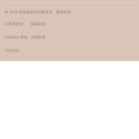
© 2025 金斯县的哈马斯皮克，版权所有
非歧视政策
隐私政策
Healthix 通知
合规标准
可访问性