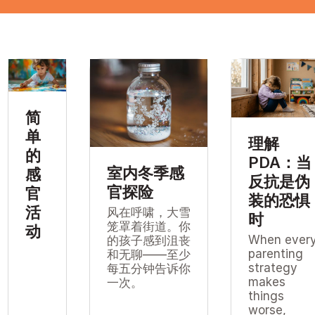
简
单
理解
的
PDA：当
室内冬季感
感
反抗是伪
官探险
官
装的恐惧
活
风在呼啸，大雪
时
笼罩着街道。你
动
When ever
的孩子感到沮丧
parenting
和无聊——至少
strategy
每五分钟告诉你
makes
一次。
things
worse,