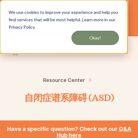
通过短信或电子邮件获取更新
We use cookies to improve your experience and help you
find services that will be most helpful. Learn more in our
为纽约和长岛提供服务
中文
Privacy Policy.
社区
登录
Okay!
Resource Center
自闭症谱系障碍 (ASD)
Have a specific question? Check out our
Q&A
Hub here