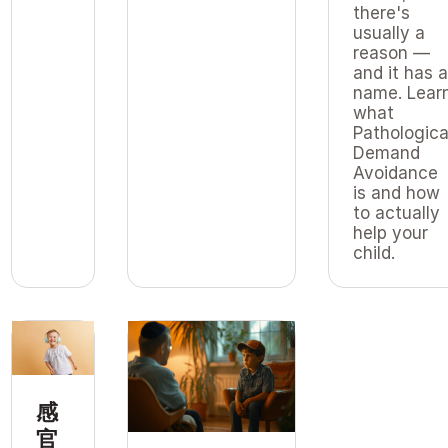
there's
usually a
reason —
and it has 
name. Lear
what
Pathologica
Demand
Avoidance
is and how
to actually
help your
child.
感
官