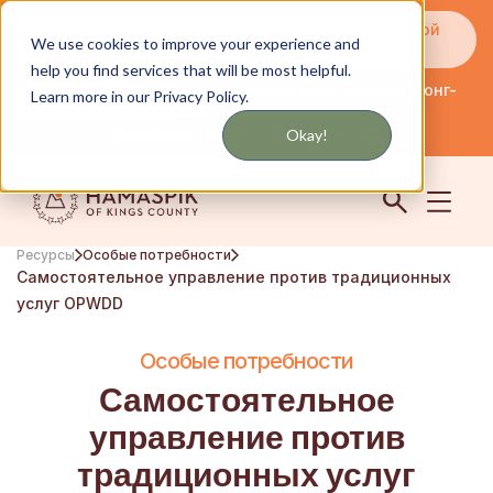
Получайте обновления по SMS или электронной
We use cookies to improve your experience and
почте
help you find services that will be most helpful.
Обслуживание Нью-Йорка и Лонг-
Learn more in our Privacy Policy.
английский
Айленда
Сообщество
Логин
Okay!
Ресурсы
Особые потребности
Самостоятельное управление против традиционных
услуг OPWDD
Особые потребности
Самостоятельное
управление против
традиционных услуг