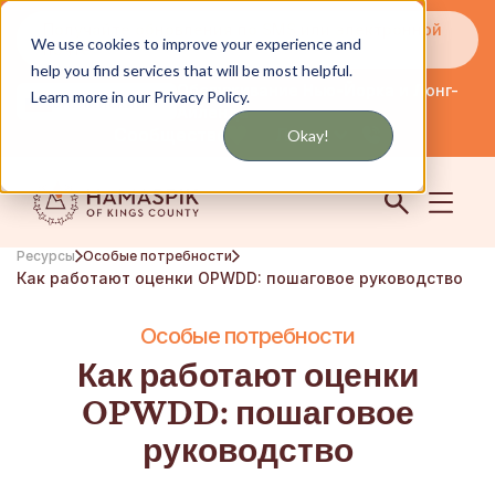
Получайте обновления по SMS или электронной
We use cookies to improve your experience and
почте
help you find services that will be most helpful.
Обслуживание Нью-Йорка и Лонг-
Learn more in our Privacy Policy.
английский
Айленда
Сообщество
Логин
Okay!
Ресурсы
Особые потребности
Как работают оценки OPWDD: пошаговое руководство
Особые потребности
Как работают оценки
OPWDD: пошаговое
руководство