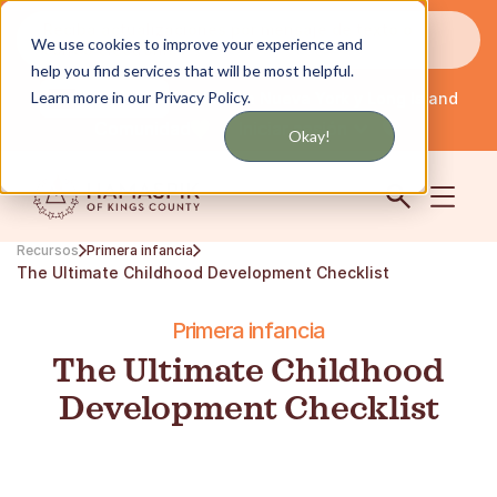
Reciba actualizaciones por mensaje de texto o
We use cookies to improve your experience and
correo electrónico
help you find services that will be most helpful.
Learn more in our Privacy Policy.
Servicio en Nueva York y Long Island
Español
Comunidad
Iniciar sesión
Okay!
Recursos
Primera infancia
The Ultimate Childhood Development Checklist
Primera infancia
The Ultimate Childhood
Development Checklist