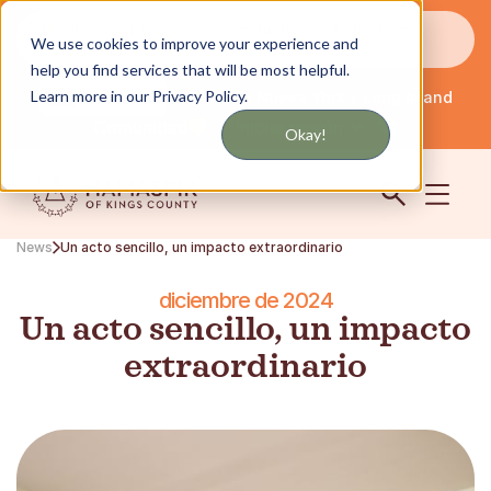
Reciba actualizaciones por mensaje de texto o
We use cookies to improve your experience and
correo electrónico
help you find services that will be most helpful.
Learn more in our Privacy Policy.
Servicio en Nueva York y Long Island
Español
Comunidad
Iniciar sesión
Okay!
News
Un acto sencillo, un impacto extraordinario
diciembre de 2024
Un acto sencillo, un impacto
extraordinario