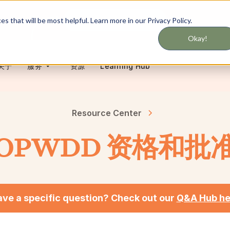
千万不要错过服务更新
 that will be most helpful. Learn more in our Privacy Policy.
Okay!
关于
资源
Learning Hub
服务
Resource Center
OPWDD 资格和批
ve a specific question? Check out our
Q&A Hub he