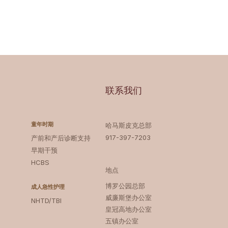
联系我们
童年时期
哈马斯皮克总部
917-397-7203
产前和产后诊断支持
早期干预
HCBS
地点
博罗公园总部 ‍
成人急性护理
威廉斯堡办公室
NHTD/TBI
皇冠高地办公室
五镇办公室