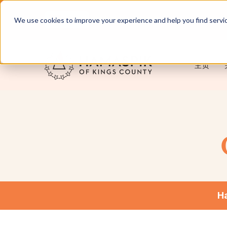
中文
为纽约和长岛提供服务
We use cookies to improve your experience and help you find services
主页
Ha