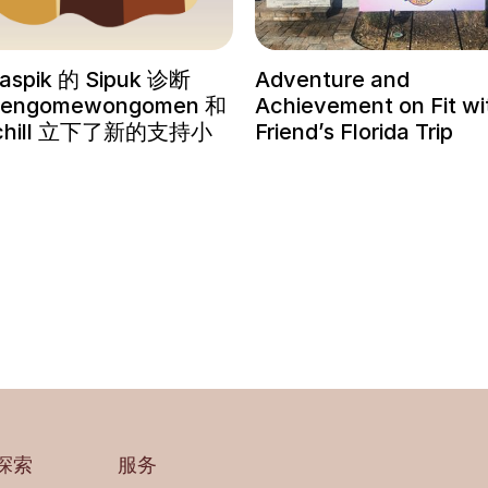
aspik 的 Sipuk 诊断
Adventure and
engomewongomen 和
Achievement on Fit wi
d chill 立下了新的支持小
Friend’s Florida Trip
探索
服务