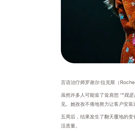
言语治疗师罗谢尔·拉克斯（Roch
虽然许多人可能耸了耸肩想
'“我
见。她孜孜不倦地努力让客户安装
五周后，结果发生了翻天覆地的变化
活质量。