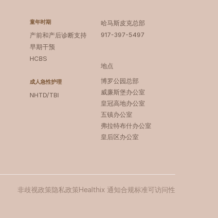
童年时期
哈马斯皮克总部
917-397-5497
产前和产后诊断支持
早期干预
HCBS
地点
博罗公园总部 ‍
成人急性护理
威廉斯堡办公室
NHTD/TBI
皇冠高地办公室
五镇办公室
弗拉特布什办公室
皇后区办公室
非歧视政策
隐私政策
Healthix 通知
合规标准
可访问性