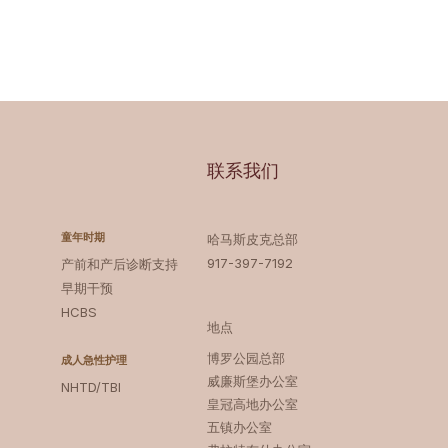
联系我们
童年时期
哈马斯皮克总部
917-397-7192
产前和产后诊断支持
早期干预
HCBS
地点
博罗公园总部 ‍
成人急性护理
威廉斯堡办公室
NHTD/TBI
皇冠高地办公室
五镇办公室