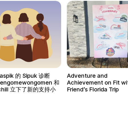
aspik 的 Sipuk 诊断
Adventure and
engomewongomen 和
Achievement on Fit wi
d chill 立下了新的支持小
Friend’s Florida Trip