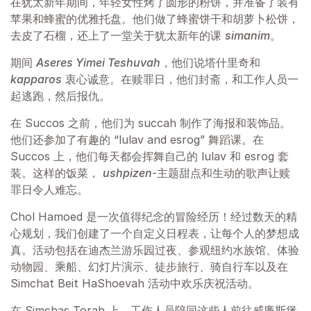
在犹太新年期间，年轻女性烤了圆形的粉饼，并准备了装有
苹果和蜂蜜的优雅托盘。他们做了蜂蜜饼干和胡萝卜松饼，
去皮了石榴，还上了一堂关于犹太新年的课
simanim
。
期间
Aseres Yimei Teshuvah
，他们说塔什里奇和
kapparos
衷心诚意。在赎罪日，他们封斋，和工作人员一
起逃跑，然后报仇。
在 Succos 之前，他们为 succah 制作了海报和装饰品。
他们还参加了有趣的 “lulav and esrog” 舞蹈课。在
Succos 上，他们每天都会挥舞自己的 lulav 和 esrog 套
装。这样的饭菜，
ushpizen
-主题甜点和生动的歌声让赎
罪日令人难忘。
Chol Hamoed 是一次值得纪念的冒险经历！经过数天的精
心规划，我们创建了一个自定义日程表，让每个人的梦想成
真。活动包括在迪杰兰游乐园过夜、参观纽约水族馆、体验
动物园、乘船、幻灯片演示、徒步旅行、骑自行车以及在
Simchat Beit HaShoevah 活动中欢乐庆祝活动。
在 Simchas Torah 上，工作人员陪同这些人前往威廉斯堡