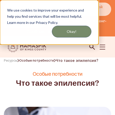
Получайте обновления по SMS или электронной
We use cookies to improve your experience and
почте
help you find services that will be most helpful.
Обслуживание Нью-Йорка и Лонг-
Learn more in our Privacy Policy.
английский
Айленда
Сообщество
Логин
Okay!
Что такое эпилепсия?
Ресурсы
Особые потребности
Особые потребности
Что такое эпилепсия?