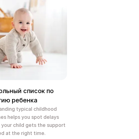
ольный список по
тию ребенка
nding typical childhood
es helps you spot delays
o your child gets the support
d at the right time.