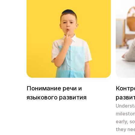
Понимание речи и
Контр
языкового развития
разви
Understa
mileston
early, s
they nee