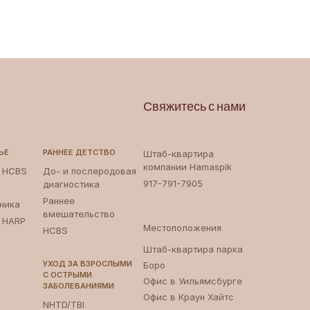
Свяжитесь с нами
ЬЕ
РАННЕЕ ДЕТСТВО
Штаб-квартира
компании Hamaspik
и HCBS
До- и послеродовая
917-791-7905
диагностика
Раннее
ника
вмешательство
и HARP
Местоположения
HCBS
Штаб-квартира парка
УХОД ЗА ВЗРОСЛЫМИ
Боро ‍
С ОСТРЫМИ
Офис в Уильямсбурге
ЗАБОЛЕВАНИЯМИ
Офис в Краун Хайтс
NHTD/TBI