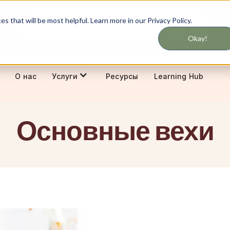
Никогда не пропустите обновления об
 that will be most helpful. Learn more in our Privacy Policy.
С
услугах
Okay!
О нас
Ресурсы
Learning Hub
Услуги
Основные вехи