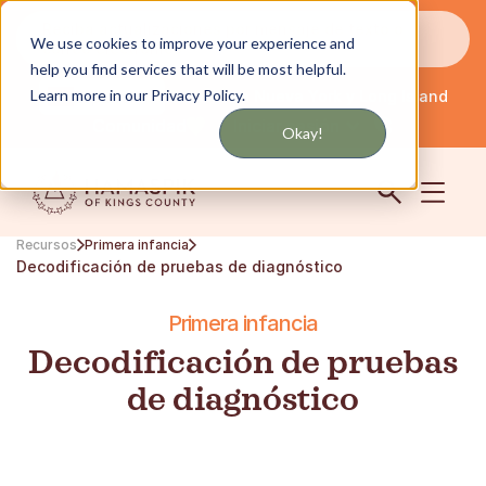
Reciba actualizaciones por mensaje de texto o
We use cookies to improve your experience and
correo electrónico
help you find services that will be most helpful.
Learn more in our Privacy Policy.
Servicio en Nueva York y Long Island
Español
Comunidad
Iniciar sesión
Okay!
Recursos
Primera infancia
Decodificación de pruebas de diagnóstico
Primera infancia
Decodificación de pruebas
de diagnóstico