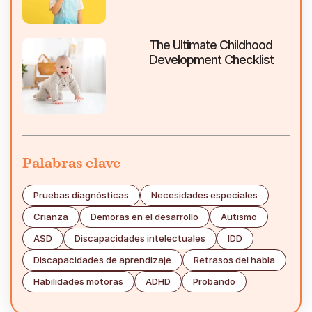
The Ultimate Childhood
Development Checklist
Palabras clave
Pruebas diagnósticas
Necesidades especiales
Crianza
Demoras en el desarrollo
Autismo
ASD
Discapacidades intelectuales
IDD
Discapacidades de aprendizaje
Retrasos del habla
Habilidades motoras
ADHD
Probando