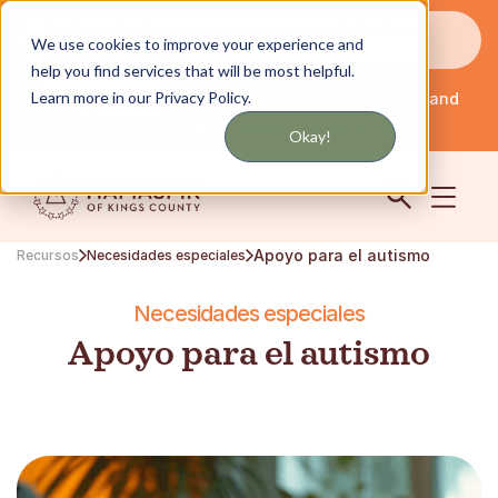
Reciba actualizaciones por mensaje de texto o
We use cookies to improve your experience and
correo electrónico
help you find services that will be most helpful.
Learn more in our Privacy Policy.
Servicio en Nueva York y Long Island
Español
Comunidad
Iniciar sesión
Okay!
Apoyo para el autismo
Recursos
Necesidades especiales
Necesidades especiales
Apoyo para el autismo