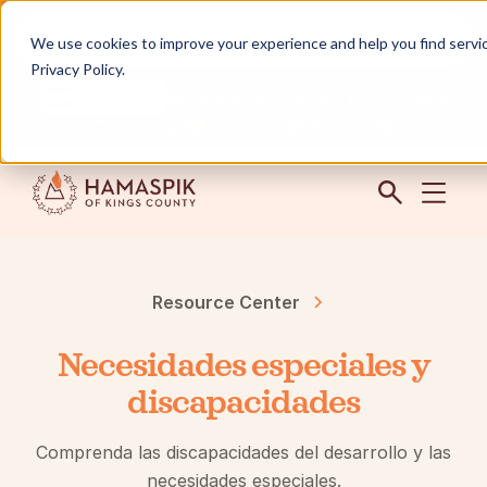
Reciba actualizaciones por mensaje de texto o
We use cookies to improve your experience and help you find service
correo electrónico
Privacy Policy.
Servicio en Nueva York y Long Island
Español
Comunidad
Iniciar sesión
Resource Center
Necesidades especiales y
discapacidades
Comprenda las discapacidades del desarrollo y las
necesidades especiales.