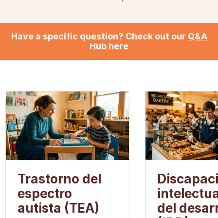
Have a specific question? Check out our
Q&A
Hub here
Trastorno del
Discapac
espectro
intelectua
autista (TEA)
del desarr