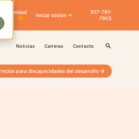
Comunidad
917-791-
Iniciar sesión
7905
Noticias
Carreras
Contacto
rvicios para discapacidades del desarrollo