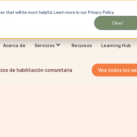
No te pierdas nunca las actualizaciones de
 that will be most helpful. Learn more in our Privacy Policy.
and
los servicios
Okay!
Acerca de
Recursos
Learning Hub
Servicios
cios de habilitación comunitaria
Vea todos los se