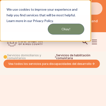
Reciba actualizaciones por mensaje de texto o
We use cookies to improve your experience and
correo electrónico
help you find services that will be most helpful.
Learn more in our Privacy Policy.
Servicio en Nueva York y Long Island
Español
Comunidad
Iniciar sesión
Okay!
Servicios domiciliarios y
Servicios de habilitación
comunitarios
comunitaria
Vea todos los servicios para discapacidades del desarrollo