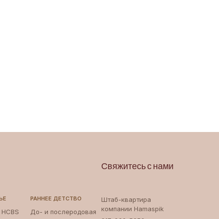
Свяжитесь с нами
ЬЕ
РАННЕЕ ДЕТСТВО
Штаб-квартира
компании Hamaspik
и HCBS
До- и послеродовая