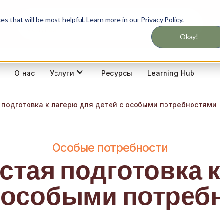
Никогда не пропустите обновления об
 that will be most helpful. Learn more in our Privacy Policy.
С
услугах
Okay!
О нас
Ресурсы
Learning Hub
Услуги
 подготовка к лагерю для детей с особыми потребностями
Особые потребности
стая подготовка 
с особыми потреб