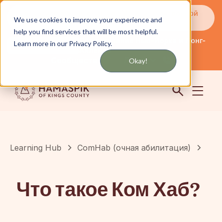
Получайте обновления по SMS или электронной
We use cookies to improve your experience and
почте
help you find services that will be most helpful.
Обслуживание Нью-Йорка и Лонг-
Learn more in our Privacy Policy.
английский
Айленда
Сообщество
Логин
Okay!
Learning Hub
ComHab (очная абилитация)
Что такое Ком Хаб?