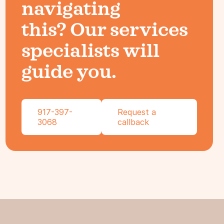
navigating
this? Our services
specialists will
guide you.
917-397-
Request a
3068
callback