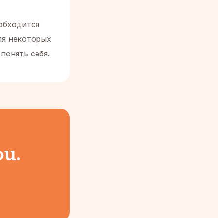
 обходится
ля некоторых
понять себя.
ou.