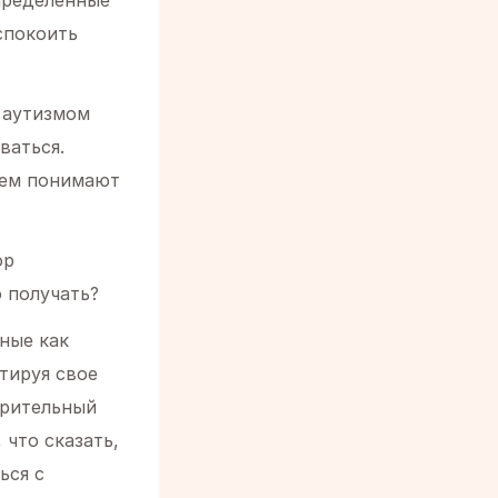
пределенные
спокоить
 аутизмом
ваться.
сем понимают
ор
о получать?
ные как
тируя свое
зрительный
 что сказать,
ься с