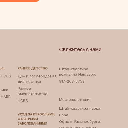
Свяжитесь с нами
ЬЕ
РАННЕЕ ДЕТСТВО
Штаб-квартира
компании Hamaspik
и HCBS
До- и послеродовая
917-268-6753
диагностика
Раннее
ника
вмешательство
и HARP
Местоположения
HCBS
Штаб-квартира парка
УХОД ЗА ВЗРОСЛЫМИ
Боро ‍
С ОСТРЫМИ
Офис в Уильямсбурге
ЗАБОЛЕВАНИЯМИ