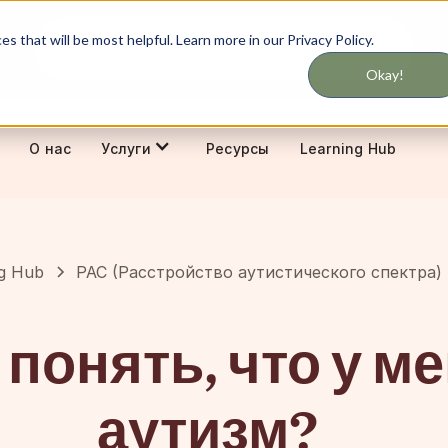
Никогда не пропустите обновления об
 that will be most helpful. Learn more in our Privacy Policy.
С
услугах
Okay!
О нас
Ресурсы
Learning Hub
Услуги
ng Hub
РАС (Расстройство аутистического спектра)
 понять, что у м
аутизм?