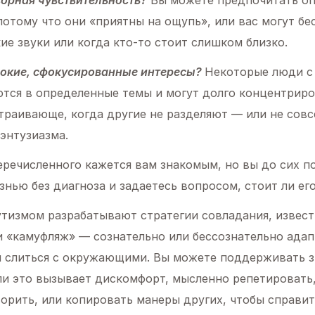
нсорная чувствительность?
Вы можете предпочитать о
потому что они «приятны на ощупь», или вас могут бе
кие звуки или когда кто-то стоит слишком близко.
убокие, сфокусированные интересы?
Некоторые люди с
тся в определенные темы и могут долго концентриро
траивающе, когда другие не разделяют — или не сов
энтузиазма.
речисленного кажется вам знакомым, но вы до сих п
знью без диагноза и задаетесь вопросом, стоит ли ег
утизмом разрабатывают стратегии совладания, извест
и «камуфляж» — сознательно или бессознательно адап
ы слиться с окружающими. Вы можете поддерживать 
ли это вызывает дискомфорт, мысленно репетировать,
орить, или копировать манеры других, чтобы справит