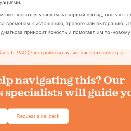
уациями.
может казаться успехом на первый взгляд, она часто
 со временем к истощению, тревоге или выгоранию. Д
диагноза приносит ясность и помогает им по-новому 
Back to РАС (Расстройство аутистического спектра)
lp navigating this? Our
 specialists will guide y
Request a callback