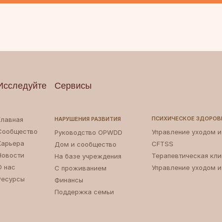
Исследуйте
Сервисы
ПСИХИЧЕСКОЕ ЗДОРОВ
Главная
НАРУШЕНИЯ РАЗВИТИЯ
Сообщество
Управление уходом 
Руководство OPWDD
Карьера
CFTSS
Дом и сообщество
Новости
Терапевтическая кли
На базе учреждения
О нас
Управление уходом 
С проживанием
Ресурсы
Финансы
Поддержка семьи