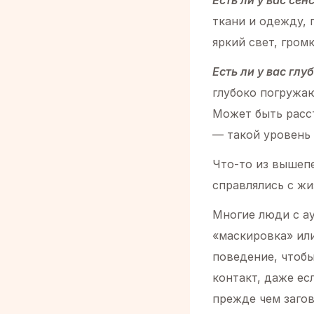
Есть ли у вас се
ткани и одежду, 
яркий свет, гром
Есть ли у вас гл
глубоко погружаю
Может быть расс
— такой уровень 
Что-то из вышепе
справлялись с жи
Многие люди с а
«маскировка» ил
поведение, чтоб
контакт, даже ес
прежде чем загов