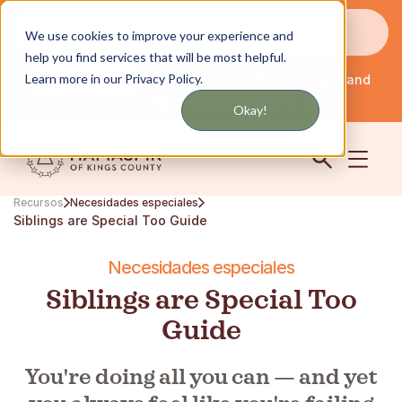
Reciba actualizaciones por mensaje de texto o
We use cookies to improve your experience and
correo electrónico
help you find services that will be most helpful.
Learn more in our Privacy Policy.
Servicio en Nueva York y Long Island
Español
Comunidad
Iniciar sesión
Okay!
Recursos
Necesidades especiales
Siblings are Special Too Guide
Necesidades especiales
Siblings are Special Too
Guide
You're doing all you can — and yet