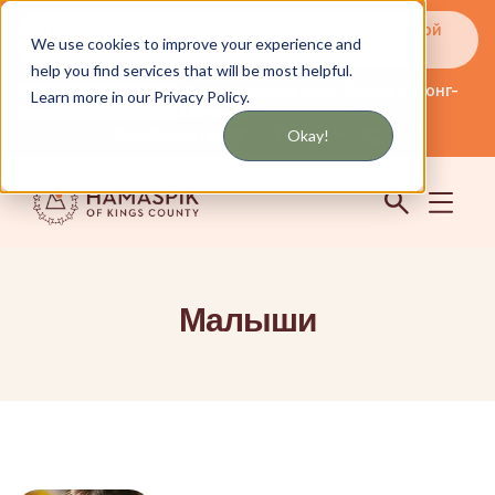
Получайте обновления по SMS или электронной
We use cookies to improve your experience and
почте
help you find services that will be most helpful.
Обслуживание Нью-Йорка и Лонг-
Learn more in our Privacy Policy.
английский
Айленда
Сообщество
Логин
Okay!
Малыши