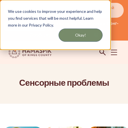
Получайте обновления по SMS или электронной
We use cookies to improve your experience and help
почте
you find services that will be most helpful. Learn
Обслуживание Нью-Йорка и Лонг-
more in our Privacy Policy.
английский
Айленда
Сообщество
Логин
Okay!
Сенсорные проблемы