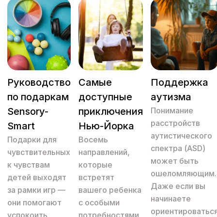
Руководство
Самые
Поддержка
по подаркам
доступные
аутизма
Sensory-
приключения
Понимание
расстройств
Smart
Нью-Йорка
аутистического
Подарки для
Восемь
спектра (ASD)
чувствительных
направлений,
может быть
к чувствам
которые
ошеломляющим.
детей выходят
встретят
Даже если вы
за рамки игр —
вашего ребенка
начинаете
они помогают
с особыми
ориентироватьс
успокоить
потребностями