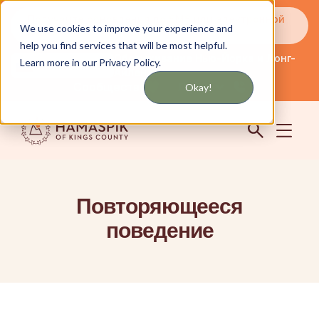
Получайте обновления по SMS или электронной
We use cookies to improve your experience and
почте
help you find services that will be most helpful.
Обслуживание Нью-Йорка и Лонг-
Learn more in our Privacy Policy.
английский
Айленда
Сообщество
Логин
Okay!
Повторяющееся
поведение