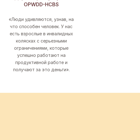
продуктовом магазине! Сейчас я занят на
OPWDD-HCBS
работе, упаковываю коробки и доставляю
их в машины людей. Дома я чувствую себя
«Люди удивляются, узнав, на
намного счастливее, и моя мама тоже
что способен человек. У нас
есть взрослые в инвалидных
намного счастливее со мной. Все потому,
колясках с серьезными
что я устроился на работу, теперь чувствую
ограничениями, которые
себя мужчиной.
успешно работают на
продуктивной работе и
получают за это деньги».
Заинтересованы в
предварительная