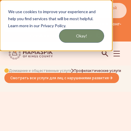
Получайте обновления по SMS или электронной
We use cookies to improve your experience and
почте
help you find services that will be most helpful.
Обслуживание Нью-Йорка и Лонг-
Learn more in our Privacy Policy.
английский
Айленда
Сообщество
Логин
Okay!
Домашние и общественные услуги
Профилактические услуги
Смотреть все услуги для лиц с нарушениями развития