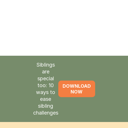
подготовки
при условии. Это может быть
использовано в качестве стимулов и
инструментов для поощрения человека во время
обучения.
Siblings
are
special
too: 10
DOWNLOAD
NOW
ways to
ease
sibling
challenges