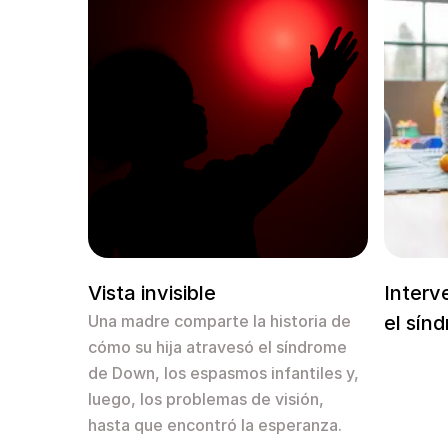
Vista invisible
Interv
Una madre comparte la historia de
el sín
cómo su hija atravesó el síndrome
de Down, los espasmos infantiles y,
luego, los problemas de visión,
hasta que encontró la esperanza.