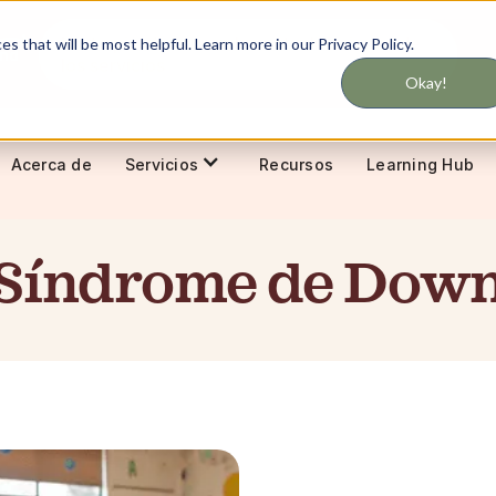
No te pierdas nunca las actualizaciones de
 that will be most helpful. Learn more in our Privacy Policy.
and
los servicios
Okay!
Acerca de
Recursos
Learning Hub
Servicios
Síndrome de Dow