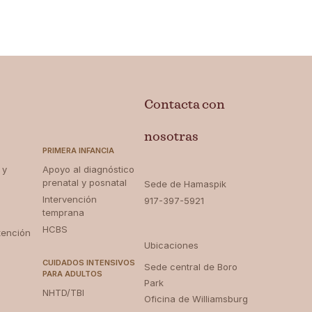
Contacta con
nosotras
PRIMERA INFANCIA
 y
Apoyo al diagnóstico
prenatal y posnatal
Sede de Hamaspik
Intervención
917-397-5921
temprana
HCBS
tención
Ubicaciones
CUIDADOS INTENSIVOS
Sede central de Boro
PARA ADULTOS
Park ‍
NHTD/TBI
Oficina de Williamsburg