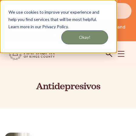
Reciba actualizaciones por mensaje de texto o
We use cookies to improve your experience and
correo electrónico
help you find services that will be most helpful.
Learn more in our Privacy Policy.
Servicio en Nueva York y Long Island
Español
Comunidad
Iniciar sesión
Okay!
Antidepresivos